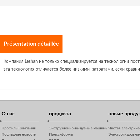
Présentation détaillée
Компания Leshan не только специализируется на технол огии пос
эта технология отличается более низкими затратами, если сравн
О нас
продукта
новые проду
Профиль Компании
Экструзионно-выдувные машины
Чистая электрич
Последние новости
Пресс-формы
Электрогидравли