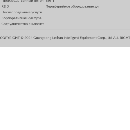
Производственный потенциал
БЭПТ
R&D
Периферийное оборудование для выдувных формо
Послепродажные услуги
Корпоративная культура
Сотрудничество с клиентами
COPYRIGHT © 2024 Guangdong Leshan Intelligent Equipment Corp., Ltd ALL RIG